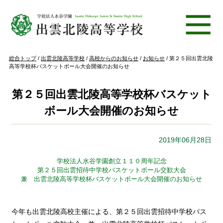
このページの本文へ
現
総合トップ
/
出雲北陵高等学校
/
高校からのお知らせ
/
お知らせ
/
第２５回出雲北陵
在
高等学校杯バスケットボール大会開催のお知らせ
の
位
置：
第２５回出雲北陵高等学校杯バスケット
ボール大会開催のお知らせ
2019年06月28日
学校法人水谷学園創立１１０周年記念
第２５回出雲招待中学校バスケットボール交歓大会
兼 出雲北陵高等学校杯バスケットボール大会開催のお知らせ
今年も出雲北陵高校主催による、第２５回出雲招待中学校バス