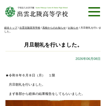
このページの本文へ
現
総合トップ
/
出雲北陵高等学校
/
高校からのお知らせ
/
お知らせ
/
月旦朝礼を行いま
在
した。
の
位
置：
月旦朝礼を行いました。
2026年06月08日
★令和８年６月８日（月） １限
月旦朝礼を行いました。
まず各部から総体の結果報告をしてもらいました。