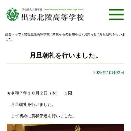
このページの本文へ
現
総合トップ
/
出雲北陵高等学校
/
高校からのお知らせ
/
お知らせ
/
月旦朝礼を行いま
在
した。
の
位
置：
月旦朝礼を行いました。
2025年10月02日
★令和７年１０月２日（木） １限
月旦朝礼を行いました。
まず初めに賞状伝達を行いました。