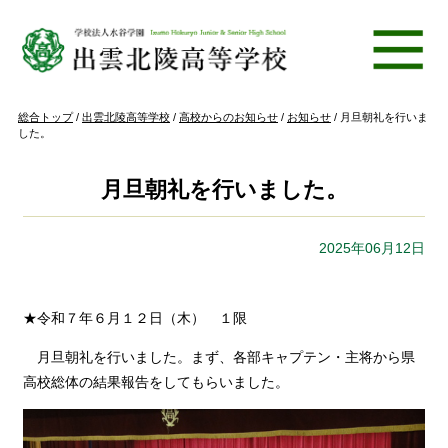
このページの本文へ
現
総合トップ
/
出雲北陵高等学校
/
高校からのお知らせ
/
お知らせ
/
月旦朝礼を行いま
在
した。
の
位
置：
月旦朝礼を行いました。
2025年06月12日
★令和７年６月１２日（木） １限
月旦朝礼を行いました。まず、各部キャプテン・主将から県
高校総体の結果報告をしてもらいました。