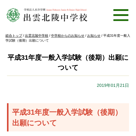
このページの本文へ
現
総合トップ
/
出雲北陵中学校
/
中学校からのお知らせ
/
お知らせ
/
平成31年度一般入
在
学試験（後期）出願について
の
位
置：
平成31年度一般入学試験（後期）出願に
ついて
2019年01月21日
平成31年度一般入学試験（後期）
出願について