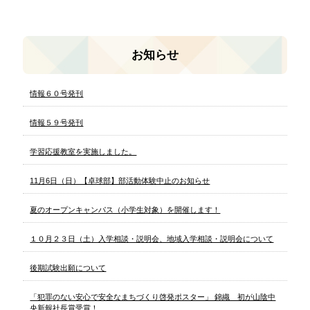
お知らせ
情報６０号発刊
情報５９号発刊
学習応援教室を実施しました。
11月6日（日）【卓球部】部活動体験中止のお知らせ
夏のオープンキャンパス（小学生対象）を開催します！
１０月２３日（土）入学相談・説明会、地域入学相談・説明会について
後期試験出願について
「犯罪のない安心で安全なまちづくり啓発ポスター」 錦織 初が山陰中
央新報社長賞受賞！