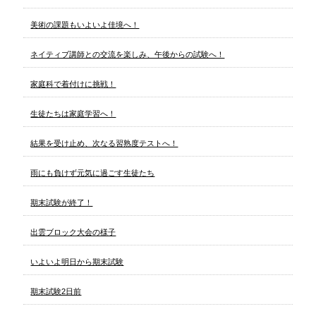
美術の課題もいよいよ佳境へ！
ネイティブ講師との交流を楽しみ、午後からの試験へ！
家庭科で着付けに挑戦！
生徒たちは家庭学習へ！
結果を受け止め、次なる習熟度テストへ！
雨にも負けず元気に過ごす生徒たち
期末試験が終了！
出雲ブロック大会の様子
いよいよ明日から期末試験
期末試験2日前