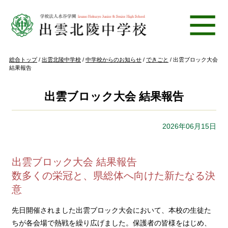
このページの本文へ
現
総合トップ
/
出雲北陵中学校
/
中学校からのお知らせ
/
できごと
/
出雲ブロック大会
在
結果報告
の
位
置：
出雲ブロック大会 結果報告
2026年06月15日
出雲ブロック大会 結果報告
数多くの栄冠と、県総体へ向けた新たなる決
意
先日開催されました出雲ブロック大会において、本校の生徒た
ちが各会場で熱戦を繰り広げました。保護者の皆様をはじめ、