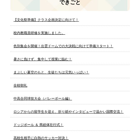
できごと
【文化祭準備】クラス企画決定に向けて！
校内教職員研修を実施しました。
色別集会を開催！出雲ドームでの大決戦に向けて準備スタート！
暑さに負けず、集中して授業に臨む！
まぶしい夏空のもと、生徒たちは元気いっぱい！
全校朝礼
中高合同球技大会（バレーボール編）
ロシアからの留学生を迎え、折り紙やインタビューで温かい国際交流！
ドッジボール ＆ 県総体壮行式！
高校生相手に白熱のサッカー対決！