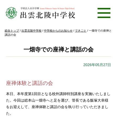
このページの本文へ
現
総合トップ
/
出雲北陵中学校
/
中学校からのお知らせ
/
できごと
/
一畑寺での座禅と
在
講話の会
の
位
置：
一畑寺での座禅と講話の会
2026年05月27日
座禅体験と講話の会
本日、本年度第1回目となる校外講師特別講座を実施いたしまし
た。今回は総本山一畑寺へと足を運び、管長である飯塚大幸様
をお迎えして、座禅体験と講話の会を執り行っていただきまし
た。