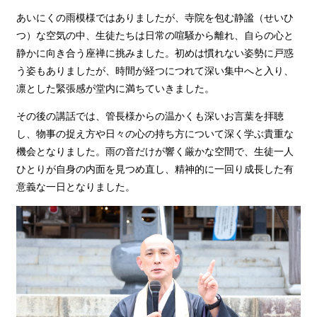
あいにくの雨模様ではありましたが、寺院を包む静謐（せいひ
つ）な空気の中、生徒たちは日常の喧騒から離れ、自らの心と
静かに向き合う座禅に挑みました。初めは慣れない姿勢に戸惑
う姿もありましたが、時間が経つにつれて深い集中へと入り、
凛とした緊張感が堂内に満ちていきました。
その後の講話では、管長様からの温かくも深いお言葉を拝聴
し、物事の捉え方や日々の心の持ち方について深く学ぶ貴重な
機会となりました。雨の音だけが響く厳かな空間で、生徒一人
ひとりが自身の内面を見つめ直し、精神的に一回り成長した有
意義な一日となりました。