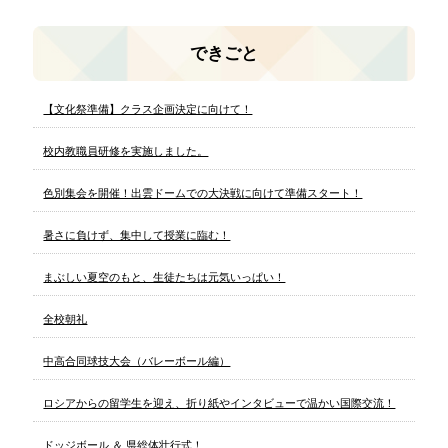
できごと
【文化祭準備】クラス企画決定に向けて！
校内教職員研修を実施しました。
色別集会を開催！出雲ドームでの大決戦に向けて準備スタート！
暑さに負けず、集中して授業に臨む！
まぶしい夏空のもと、生徒たちは元気いっぱい！
全校朝礼
中高合同球技大会（バレーボール編）
ロシアからの留学生を迎え、折り紙やインタビューで温かい国際交流！
ドッジボール ＆ 県総体壮行式！