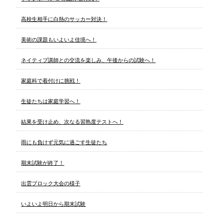
高校生相手に白熱のサッカー対決！
美術の課題もいよいよ佳境へ！
ネイティブ講師との交流を楽しみ、午後からの試験へ！
家庭科で着付けに挑戦！
生徒たちは家庭学習へ！
結果を受け止め、次なる習熟度テストへ！
雨にも負けず元気に過ごす生徒たち
期末試験が終了！
出雲ブロック大会の様子
いよいよ明日から期末試験