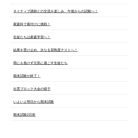
ネイティブ講師との交流を楽しみ、午後からの試験へ！
家庭科で着付けに挑戦！
生徒たちは家庭学習へ！
結果を受け止め、次なる習熟度テストへ！
雨にも負けず元気に過ごす生徒たち
期末試験が終了！
出雲ブロック大会の様子
いよいよ明日から期末試験
期末試験2日前