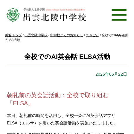
このページの本文へ
現
総合トップ
/
出雲北陵中学校
/
中学校からのお知らせ
/
できごと
/
全校でのAI英会話
在
ELSA活動
の
位
置：
全校でのAI英会話 ELSA活動
2026年05月22日
朝礼前の英会話活動：全校で取り組む
「ELSA」
本日、朝礼前の時間を活用し、全校一斉にAI英会話アプリ
ELSA（エルサ）を用いた英会話活動を実施いたしました。