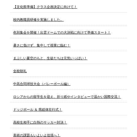
【文化祭準備】クラス企画決定に向けて！
校内教職員研修を実施しました。
色別集会を開催！出雲ドームでの大決戦に向けて準備スタート！
暑さに負けず、集中して授業に臨む！
まぶしい夏空のもと、生徒たちは元気いっぱい！
全校朝礼
中高合同球技大会（バレーボール編）
ロシアからの留学生を迎え、折り紙やインタビューで温かい国際交流！
ドッジボール ＆ 県総体壮行式！
高校生相手に白熱のサッカー対決！
美術の課題もいよいよ佳境へ！