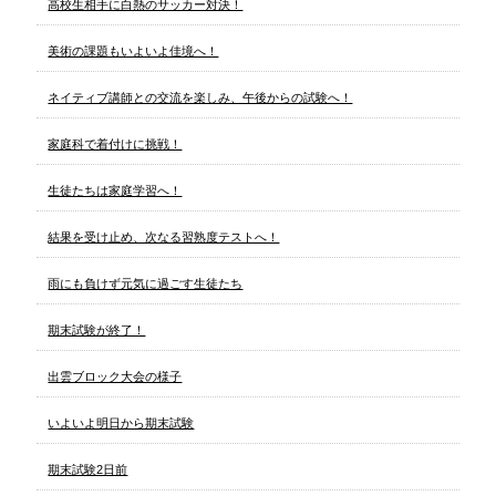
高校生相手に白熱のサッカー対決！
美術の課題もいよいよ佳境へ！
ネイティブ講師との交流を楽しみ、午後からの試験へ！
家庭科で着付けに挑戦！
生徒たちは家庭学習へ！
結果を受け止め、次なる習熟度テストへ！
雨にも負けず元気に過ごす生徒たち
期末試験が終了！
出雲ブロック大会の様子
いよいよ明日から期末試験
期末試験2日前