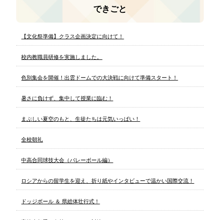
できごと
【文化祭準備】クラス企画決定に向けて！
校内教職員研修を実施しました。
色別集会を開催！出雲ドームでの大決戦に向けて準備スタート！
暑さに負けず、集中して授業に臨む！
まぶしい夏空のもと、生徒たちは元気いっぱい！
全校朝礼
中高合同球技大会（バレーボール編）
ロシアからの留学生を迎え、折り紙やインタビューで温かい国際交流！
ドッジボール ＆ 県総体壮行式！