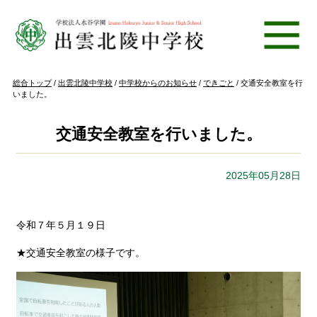
このページの本文へ
現
総合トップ
/
出雲北陵中学校
/
中学校からのお知らせ
/
できごと
/
交通安全教室を行
在
いました。
の
位
置：
交通安全教室を行いました。
2025年05月28日
令和７年５月１９日
★交通安全教室の様子です。