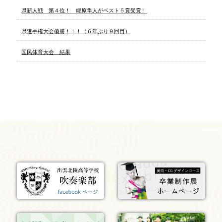
県新人戦 第４位！ 郷原隼人がベスト５賞受賞！
県選手権大会優勝！！！（６年ぶり９回目）
国民体育大会 結果