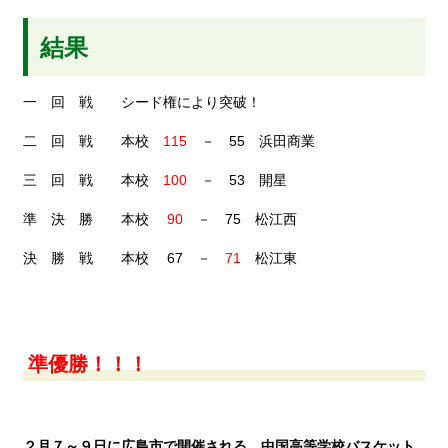
結果
一 回 戦 シード権により突破！
二 回 戦 本校
115
－ 55 浜田商業
三 回 戦 本校
100
－ 53 開星
準 決 勝 本校
90
－ 75 松江西
決 勝 戦 本校 67 －
71
松江東
準優勝！！！
２月７～９日に広島市で開催される、中国高等学校バスケット