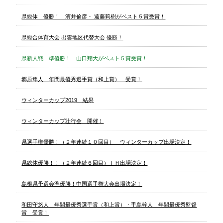
県総体 優勝！ 濱井倫彦・ 遠藤莉樹がベスト５賞受賞！
県総合体育大会 出雲地区代替大会 優勝！
県新人戦 準優勝！ 山口翔大がベスト５賞受賞！
郷原隼人 年間最優秀選手賞（和上賞） 受賞！
ウィンターカップ2019 結果
ウィンターカップ壮行会 開催！
県選手権優勝！（２年連続１０回目） ウィンターカップ出場決定！
県総体優勝！！（２年連続６回目）ＩＨ出場決定！
島根県予選会準優勝！中国選手権大会出場決定！
和田守悠人 年間最優秀選手賞（和上賞）・手島幹人 年間最優秀監督
賞 受賞！