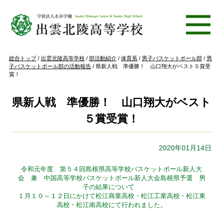
このページの本文へ
現
総合トップ
/
出雲北陵高等学校
/
部活動紹介
/
体育系
/
男子バスケットボール部
/
男
在
子バスケットボール部の活動報告
/
県新人戦 準優勝！ 山口翔大がベスト５賞受
の
賞！
位
置：
県新人戦 準優勝！ 山口翔大がベスト
５賞受賞！
2020年01月14日
令和元年度 第５４回島根県高等学校バスケットボール新人大
会 兼 中国高等学校バスケットボール新人大会島根県予選 男
子の結果について
１月１０～１２日にかけて松江商業高校・松江工業高校・松江東
高校・松江南高校にて行われました。