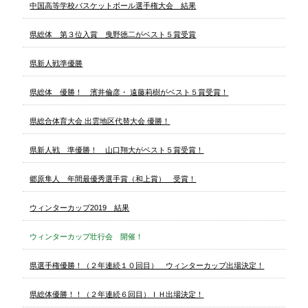
中国高等学校バスケットボール選手権大会 結果
県総体 第３位入賞 曳野徳二がベスト５賞受賞
県新人戦準優勝
県総体 優勝！ 濱井倫彦・ 遠藤莉樹がベスト５賞受賞！
県総合体育大会 出雲地区代替大会 優勝！
県新人戦 準優勝！ 山口翔大がベスト５賞受賞！
郷原隼人 年間最優秀選手賞（和上賞） 受賞！
ウィンターカップ2019 結果
ウィンターカップ壮行会 開催！
県選手権優勝！（２年連続１０回目） ウィンターカップ出場決定！
県総体優勝！！（２年連続６回目）ＩＨ出場決定！