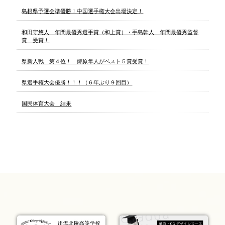
島根県予選会準優勝！中国選手権大会出場決定！
和田守悠人 年間最優秀選手賞（和上賞）・手島幹人 年間最優秀監督
賞 受賞！
県新人戦 第４位！ 郷原隼人がベスト５賞受賞！
県選手権大会優勝！！！（６年ぶり９回目）
国民体育大会 結果