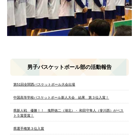
男子バスケットボール部の活動報告
第51回全関西バスケットボール大会出場
中国高等学校バスケットボール新人大会 結果 第３位入賞！
県新人戦 優勝！！ 曳野徳二（湖北）・ 和田守隼人（斐川西）がベス
ト５賞受賞！
県選手権第３位入賞