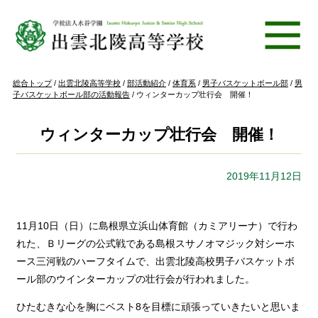
このページの本文へ
現
総合トップ
/
出雲北陵高等学校
/
部活動紹介
/
体育系
/
男子バスケットボール部
/
男
在
子バスケットボール部の活動報告
/
ウィンターカップ壮行会 開催！
の
位
置：
ウィンターカップ壮行会 開催！
2019年11月12日
11月10日（日）に島根県立浜山体育館（カミアリーナ）で行わ
れた、Ｂリーグの公式戦である島根スサノオマジック対シーホ
ース三河戦のハーフタイムで、出雲北陵高校男子バスケットボ
ール部のウインターカップの壮行会が行われました。
ひたむきな心を胸にベスト8を目標に頑張っていきたいと思いま