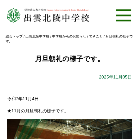
このページの本文へ
現
総合トップ
/
出雲北陵中学校
/
中学校からのお知らせ
/
できごと
/
月旦朝礼の様子で
在
す。
の
位
置：
月旦朝礼の様子です。
2025年11月05日
令和7年11月4日
★11月の月旦朝礼の様子です。