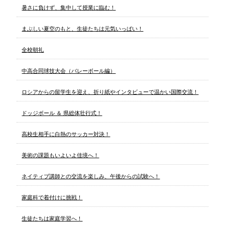
暑さに負けず、集中して授業に臨む！
まぶしい夏空のもと、生徒たちは元気いっぱい！
全校朝礼
中高合同球技大会（バレーボール編）
ロシアからの留学生を迎え、折り紙やインタビューで温かい国際交流！
ドッジボール ＆ 県総体壮行式！
高校生相手に白熱のサッカー対決！
美術の課題もいよいよ佳境へ！
ネイティブ講師との交流を楽しみ、午後からの試験へ！
家庭科で着付けに挑戦！
生徒たちは家庭学習へ！