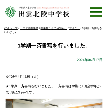
このページの本文へ
現
総合トップ
/
出雲北陵中学校
/
中学校からのお知らせ
/
できごと
/
1学期一斉書写を
在
行いました。
の
位
置：
1学期一斉書写を行いました。
2024年04月17日
令和6年4月16日（火）
★1学期一斉書写を行いました。一斉書写は学期に1回全学年が
取り組む行事です。