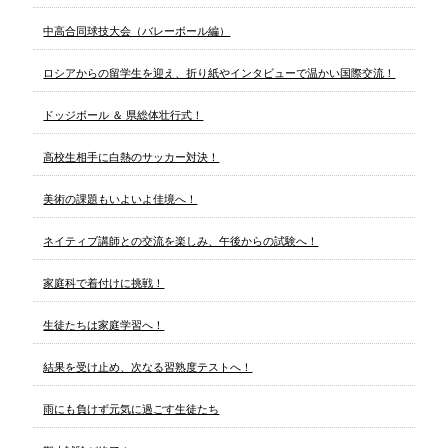
中高合同球技大会（バレーボール編）
ロシアからの留学生を迎え、折り紙やインタビューで温かい国際交流！
ドッジボール ＆ 県総体壮行式！
高校生相手に白熱のサッカー対決！
美術の課題もいよいよ佳境へ！
ネイティブ講師との交流を楽しみ、午後からの試験へ！
家庭科で着付けに挑戦！
生徒たちは家庭学習へ！
結果を受け止め、次なる習熟度テストへ！
雨にも負けず元気に過ごす生徒たち