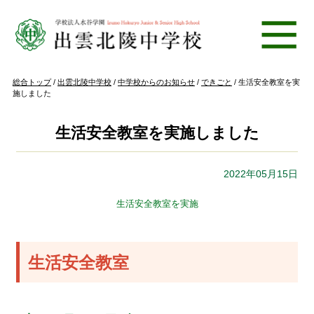
このページの本文へ
現
総合トップ
/
出雲北陵中学校
/
中学校からのお知らせ
/
できごと
/
生活安全教室を実
在
施しました
の
位
置：
生活安全教室を実施しました
2022年05月15日
生活安全教室を実施
生活安全教室