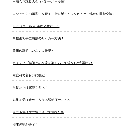
中高合同球技大会（バレーボール編）
ロシアからの留学生を迎え、折り紙やインタビューで温かい国際交流！
ドッジボール ＆ 県総体壮行式！
高校生相手に白熱のサッカー対決！
美術の課題もいよいよ佳境へ！
ネイティブ講師との交流を楽しみ、午後からの試験へ！
家庭科で着付けに挑戦！
生徒たちは家庭学習へ！
結果を受け止め、次なる習熟度テストへ！
雨にも負けず元気に過ごす生徒たち
期末試験が終了！