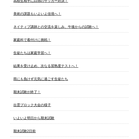
高校生相手に白熱のサッカー対決！
美術の課題もいよいよ佳境へ！
ネイティブ講師との交流を楽しみ、午後からの試験へ！
家庭科で着付けに挑戦！
生徒たちは家庭学習へ！
結果を受け止め、次なる習熟度テストへ！
雨にも負けず元気に過ごす生徒たち
期末試験が終了！
出雲ブロック大会の様子
いよいよ明日から期末試験
期末試験2日前