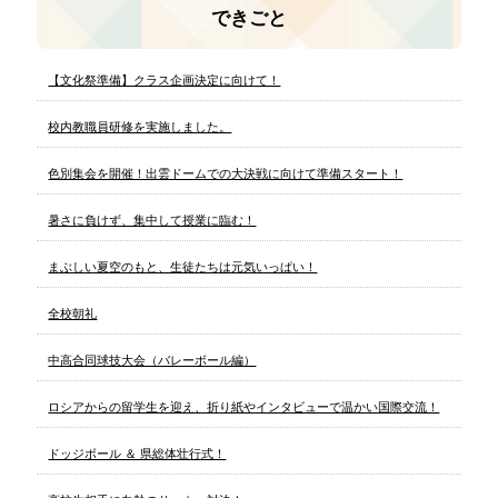
できごと
【文化祭準備】クラス企画決定に向けて！
校内教職員研修を実施しました。
色別集会を開催！出雲ドームでの大決戦に向けて準備スタート！
暑さに負けず、集中して授業に臨む！
まぶしい夏空のもと、生徒たちは元気いっぱい！
全校朝礼
中高合同球技大会（バレーボール編）
ロシアからの留学生を迎え、折り紙やインタビューで温かい国際交流！
ドッジボール ＆ 県総体壮行式！