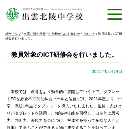
このページの本文へ
現
総合トップ
/
出雲北陵中学校
/
中学校からのお知らせ
/
できごと
/
教員対象のICT研
在
修会を行いました。
の
位
置：
教員対象のICT研修会を行いました。
2021年05月14日
本校では、教育をより効果的に展開していく上で、タブレッ
トPCを必要不可欠な学習ツールと位置づけ、2021年度より、中
学・高校1年生でタブレットを導入いたしました。生徒一人ひと
りがタブレットを活用し、知識や技能を習得し、自主的に思考
力、判断力、表現力を身につけ、主体性を持って多様な人々と
協働して学ぶことができる人物に成長することを願っていま