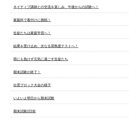
ネイティブ講師との交流を楽しみ、午後からの試験へ！
家庭科で着付けに挑戦！
生徒たちは家庭学習へ！
結果を受け止め、次なる習熟度テストへ！
雨にも負けず元気に過ごす生徒たち
期末試験が終了！
出雲ブロック大会の様子
いよいよ明日から期末試験
期末試験2日前