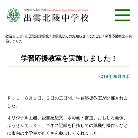
このページの本文へ
現
総合トップ
/
出雲北陵中学校
/
中学校からのお知らせ
/
できごと
/
学習応援教室を実
在
施しました！
の
位
置：
学習応援教室を実施しました！
2019年08月20日
Ｒ．１ ８月１日、２日の二日間、学習応援教室が開催されま
した。
オリジナル土器、読書感想文、水彩画・書道、おもしろ画像、
ふうせんでライト、ギネス記録を目指しての紙飛行機作りなど
に市内の小学生がたくさん参加してくれました。