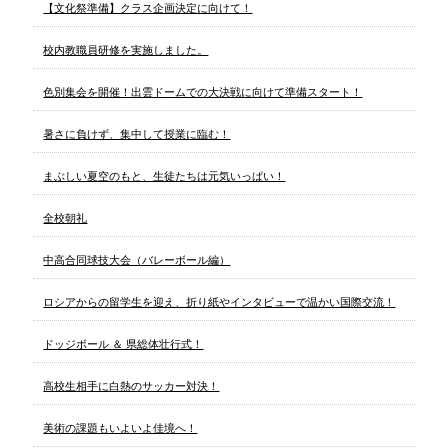
【文化祭準備】クラス企画決定に向けて！
校内教職員研修を実施しました。
色別集会を開催！出雲ドームでの大決戦に向けて準備スタート！
暑さに負けず、集中して授業に臨む！
まぶしい夏空のもと、生徒たちは元気いっぱい！
全校朝礼
中高合同球技大会（バレーボール編）
ロシアからの留学生を迎え、折り紙やインタビューで温かい国際交流！
ドッジボール ＆ 県総体壮行式！
高校生相手に白熱のサッカー対決！
美術の課題もいよいよ佳境へ！