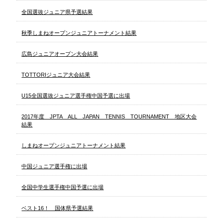
全国選抜ジュニア県予選結果
秋季しまねオープンジュニアトーナメント結果
広島ジュニアオープン大会結果
TOTTORIジュニア大会結果
U15全国選抜ジュニア選手権中国予選に出場
2017年度 JPTA ALL JAPAN TENNIS TOURNAMENT 地区大会
結果
しまねオープンジュニアトーナメント結果
中国ジュニア選手権に出場
全国中学生選手権中国予選に出場
ベスト16！ 国体県予選結果