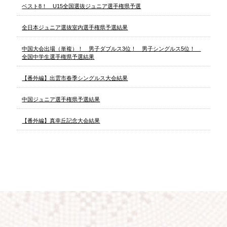
ベスト8！ U15全国選抜ジュニア選手権県予選
全日本ジュニア選抜室内選手権県予選結果
中国大会出場（単複）！ 男子ダブルス3位！ 男子シングルス5位！
全国中学生選手権県予選結果
【番外編】出雲市春季シングルス大会結果
中国ジュニア選手権県予選結果
【番外編】真幸丘記念大会結果