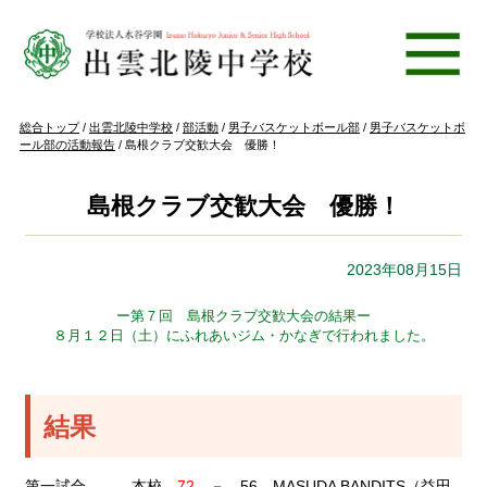
このページの本文へ
現
総合トップ
/
出雲北陵中学校
/
部活動
/
男子バスケットボール部
/
男子バスケットボ
在
ール部の活動報告
/
島根クラブ交歓大会 優勝！
の
位
置：
島根クラブ交歓大会 優勝！
2023年08月15日
ー第７回 島根クラブ交歓大会の結果ー
８月１２日（土）にふれあいジム・かなぎで行われました。
結果
第一試合 本校
72
－ 56 MASUDA BANDITS（益田