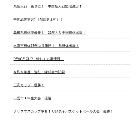
県新人戦 第３位！ 中国新人戦出場決定！
中国総体第3位（創部史上初）！！
島根県総体準優勝！ 21年ぶり中国総体出場！
出雲市総体17年ぶり優勝！ 県総体出場！
PEACE CUP 惜しくも準優勝！
令和５年度 遠征・錬成会の記録
三高カップ 優勝！
出雲市１年生大会 優勝！
クリスマスカップ争奪！ U14男子バスケットボール大会 優勝！