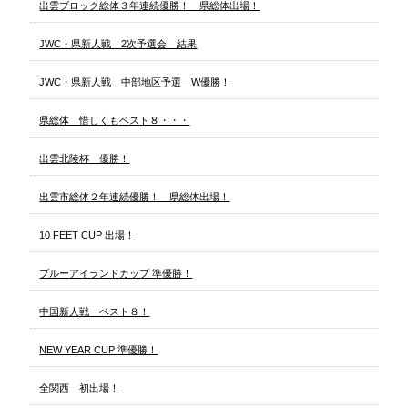
出雲ブロック総体３年連続優勝！ 県総体出場！
JWC・県新人戦 2次予選会 結果
JWC・県新人戦 中部地区予選 W優勝！
県総体 惜しくもベスト８・・・
出雲北陵杯 優勝！
出雲市総体２年連続優勝！ 県総体出場！
10 FEET CUP 出場！
ブルーアイランドカップ 準優勝！
中国新人戦 ベスト８！
NEW YEAR CUP 準優勝！
全関西 初出場！