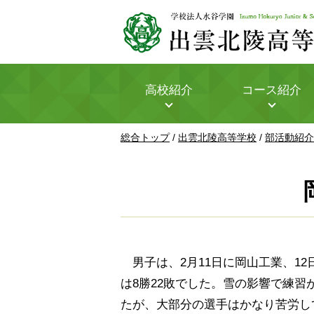
このページの本文へ
高校紹介
コース紹介
現
総合トップ
/
出雲北陵高等学校
/
部活動紹介
在
の
位
置：
男子は、2月11日に岡山工業、12
は8勝22敗でした。雪の影響で練
たが、大部分の選手はかなり苦労し