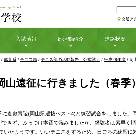
サ
イ
交通ア
ト
内
検
入試情報
部活動紹介
進路状況
索
/
体育系
/
テニス部
/
テニス部の活動報告（公式戦）
/
平成29年度
/
岡
岡山遠征に行きました（春季
日に倉敷青陵(岡山県選抜ベスト4)と練習試合をしました。岡
習ができず、ぶっつけ本番で臨みましたが、経験者は素早く
ていたようです。いいテニスをするため、日ごろの練習に