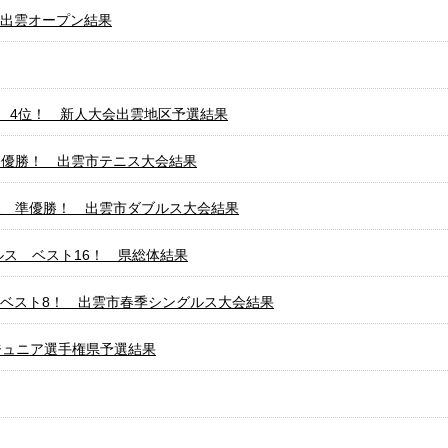
 出雲オープン結果
 4位！ 新人大会出雲地区予選結果
 優勝！ 出雲市テニス大会結果
級 準優勝！ 出雲市ダブルス大会結果
ス ベスト16！ 県総体結果
 ベスト8！ 出雲市春季シングルス大会結果
ジュニア選手権県予選結果