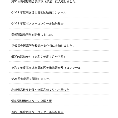
第58回島根県総合美術展（県展）に入選しました。
令和７年度高文連出雲地区絵画コンクール
令和７年度ポスターコンクール結果報告
美術課題発表展を開催しました。
第49回全国高等学校総合文化祭に参加しました。
最近の活動から（令和７年度４月〜７月）
令和７年度高文連出雲地区美術講習会及びコンクール
第23回進級展を開催しました。
島根県高校美術展〜全国高総文祭へ出品決定
愛鳥週間用ポスターで全国入選
令和６年度ポスターコンクール結果報告