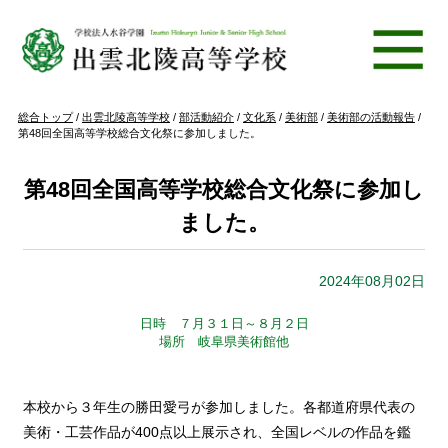
このページの本文へ
現
総合トップ
/
出雲北陵高等学校
/
部活動紹介
/
文化系
/
美術部
/
美術部の活動報告
/
在
第48回全国高等学校総合文化祭に参加しました。
の
位
置：
第48回全国高等学校総合文化祭に参加し
ました。
2024年08月02日
日時 ７月３１日～８月２日
場所 岐阜県美術館他
本校から３年生の勝田愛弓が参加しました。各都道府県代表の
美術・工芸作品が400点以上展示され、全国レベルの作品を鑑