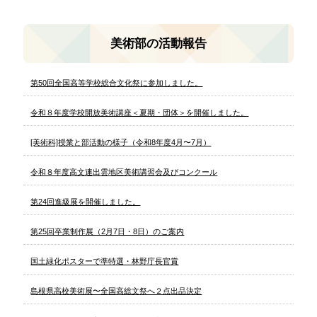
美術部の活動報告
第50回全国高等学校総合文化祭に参加しました。
令和８年度学校開放美術講座＜夏期・団体＞を開催しました。
[美術科]授業と部活動の様子（令和8年度4月〜7月）
令和８年度高文連出雲地区美術講習会及びコンクール
第24回進級展を開催しました。
第25回卒業制作展（2月7日・8日）のご案内
国土緑化ポスターで準特選・林野庁長官賞
島根県高校美術展〜全国高総文祭へ２点出品決定