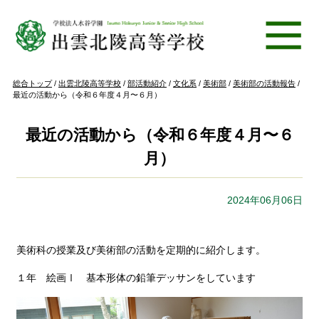
このページの本文へ
現
総合トップ
/
出雲北陵高等学校
/
部活動紹介
/
文化系
/
美術部
/
美術部の活動報告
/
在
最近の活動から（令和６年度４月〜６月）
の
位
置：
最近の活動から（令和６年度４月〜６
月）
2024年06月06日
美術科の授業及び美術部の活動を定期的に紹介します。
１年 絵画Ⅰ 基本形体の鉛筆デッサンをしています