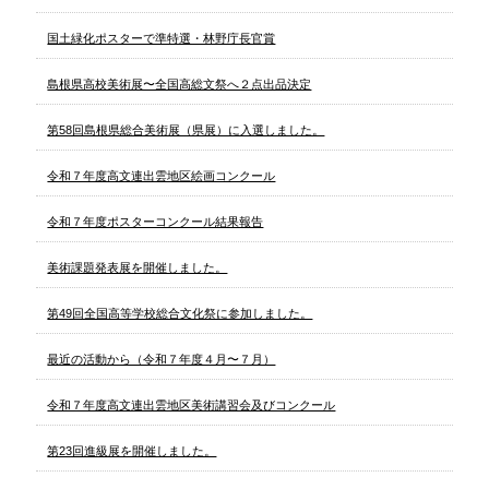
国土緑化ポスターで準特選・林野庁長官賞
島根県高校美術展〜全国高総文祭へ２点出品決定
第58回島根県総合美術展（県展）に入選しました。
令和７年度高文連出雲地区絵画コンクール
令和７年度ポスターコンクール結果報告
美術課題発表展を開催しました。
第49回全国高等学校総合文化祭に参加しました。
最近の活動から（令和７年度４月〜７月）
令和７年度高文連出雲地区美術講習会及びコンクール
第23回進級展を開催しました。