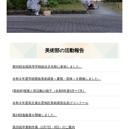
美術部の活動報告
第50回全国高等学校総合文化祭に参加しました。
令和８年度学校開放美術講座＜夏期・団体＞を開催しました。
[美術科]授業と部活動の様子（令和8年度4月〜7月）
令和８年度高文連出雲地区美術講習会及びコンクール
第24回進級展を開催しました。
第25回卒業制作展（2月7日・8日）のご案内