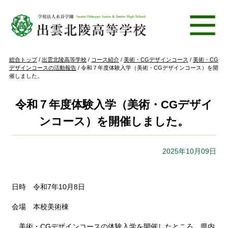
このページの本文へ
現
総合トップ
/
出雲北陵高等学校
/
コース紹介
/
美術・CGデザインコース
/
美術・CG
在
デザインコースの活動報告
/
令和７年度体験入学（美術・CGデザインコース）を開
の
催しました。
位
置：
令和７年度体験入学（美術・CGデザイ
ンコース）を開催しました。
2025年10月09日
日時 令和7年10月8日
会場 本校美術棟
美術・CGデザインコースの体験入学を開催したところ、県内