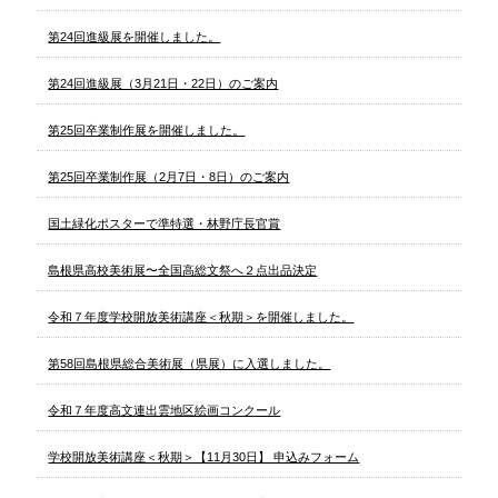
第24回進級展を開催しました。
第24回進級展（3月21日・22日）のご案内
第25回卒業制作展を開催しました。
第25回卒業制作展（2月7日・8日）のご案内
国土緑化ポスターで準特選・林野庁長官賞
島根県高校美術展〜全国高総文祭へ２点出品決定
令和７年度学校開放美術講座＜秋期＞を開催しました。
第58回島根県総合美術展（県展）に入選しました。
令和７年度高文連出雲地区絵画コンクール
学校開放美術講座＜秋期＞【11月30日】 申込みフォーム