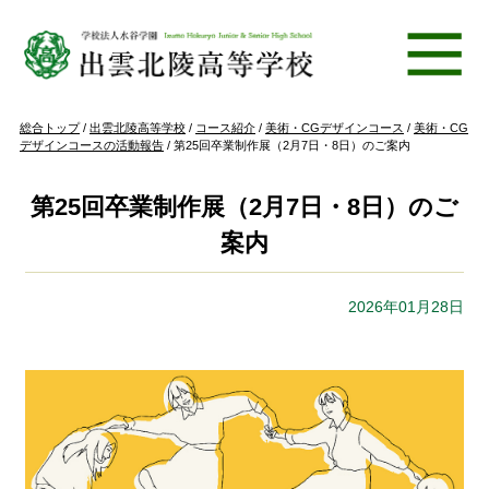
このページの本文へ
現
総合トップ
/
出雲北陵高等学校
/
コース紹介
/
美術・CGデザインコース
/
美術・CG
在
デザインコースの活動報告
/
第25回卒業制作展（2月7日・8日）のご案内
の
位
置：
第25回卒業制作展（2月7日・8日）のご
案内
2026年01月28日