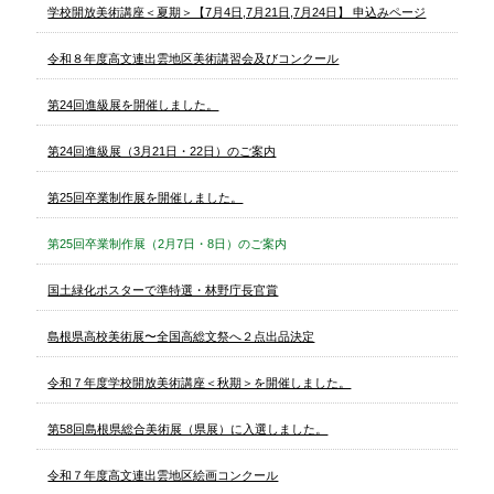
学校開放美術講座＜夏期＞【7月4日,7月21日,7月24日】 申込みページ
令和８年度高文連出雲地区美術講習会及びコンクール
第24回進級展を開催しました。
第24回進級展（3月21日・22日）のご案内
第25回卒業制作展を開催しました。
第25回卒業制作展（2月7日・8日）のご案内
国土緑化ポスターで準特選・林野庁長官賞
島根県高校美術展〜全国高総文祭へ２点出品決定
令和７年度学校開放美術講座＜秋期＞を開催しました。
第58回島根県総合美術展（県展）に入選しました。
令和７年度高文連出雲地区絵画コンクール