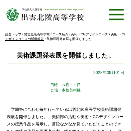
このページの本文へ
現
総合トップ
/
出雲北陵高等学校
/
コース紹介
/
美術・CGデザインコース
/
美術・CG
在
デザインコースの活動報告
/
美術課題発表展を開催しました。
の
位
置：
美術課題発表展を開催しました。
2025年09月01日
日時 ８月３１日
会場 本校美術棟
学園祭に合わせ毎年行っている出雲北陵高等学校美術課題発
表展を開催しました。 美術部の活動や美術・CGデザインコー
スの授業作品を展示し、普段なかなか見ていただくことのでき