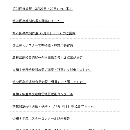
第24回進級展（3月21日・22日）のご案内
第25回卒業制作展を開催しました。
第25回卒業制作展（2月7日・8日）のご案内
国土緑化ポスターで準特選・林野庁長官賞
島根県高校美術展〜全国高総文祭へ２点出品決定
令和７年度学校開放美術講座＜秋期＞を開催しました。
第58回島根県総合美術展（県展）に入選しました。
令和７年度高文連出雲地区絵画コンクール
学校開放美術講座＜秋期＞【11月30日】 申込みフォーム
令和７年度ポスターコンクール結果報告