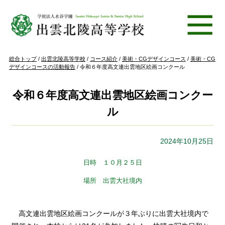
このページの本文へ
現
総合トップ
/
出雲北陵高等学校
/
コース紹介
/
美術・CGデザインコース
/
美術・CG
在
デザインコースの活動報告
/
令和６年度高文連出雲地区絵画コンクール
の
位
置：
令和６年度高文連出雲地区絵画コンクー
ル
2024年10月25日
日時 １０月２５日
場所 出雲大社境内
高文連出雲地区絵画コンクールが３年ぶりに出雲大社境内で