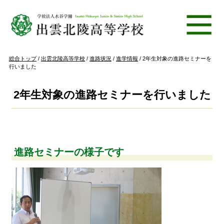
このページの本文へ
現
総合トップ
/
出雲北陵高等学校
/
進路状況
/
進学情報
/
2年生対象の進路セミナーを
在
行いました
の
位
置：
2年生対象の進路セミナーを行いました
進路セミナーの様子です