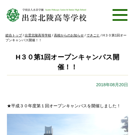
このページの本文へ
現
総合トップ
/
出雲北陵高等学校
/
高校からのお知らせ
/
できごと
/
H３０第1回オー
在
プンキャンパス開催！！
の
位
置：
H３０第1回オープンキャンパス開
催！！
2018年08月20日
★平成３０年度第１回オープンキャンパスを開催しました！