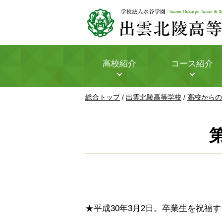
このページの本文へ
高校紹介
コース紹介
現
総合トップ
/
出雲北陵高等学校
/
高校からの
在
の
位
置：
★平成30年3月2日。卒業生を祝福