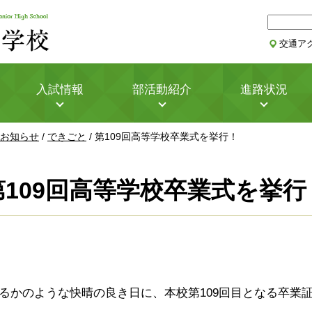
サ
イ
交通ア
ト
内
検
入試情報
部活動紹介
進路状況
索
お知らせ
/
できごと
/
第109回高等学校卒業式を挙行！
第109回高等学校卒業式を挙行
するかのような快晴の良き日に、本校第109回目となる卒業