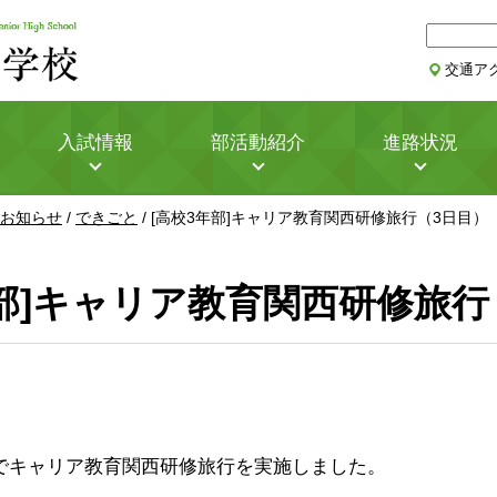
サ
イ
交通ア
ト
内
検
入試情報
部活動紹介
進路状況
索
お知らせ
/
できごと
/
[高校3年部]キャリア教育関西研修旅行（3日目）
年部]キャリア教育関西研修旅行
(木)までキャリア教育関西研修旅行を実施しました。