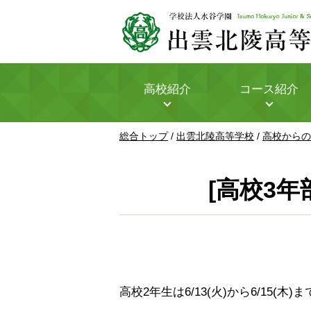
このページの本文へ
高校紹介
コース紹介
現
総合トップ
/
出雲北陵高等学校
/
高校からの
在
の
位
[高校3
置：
高校2年生は6/13(火)から6/15