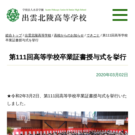
このページの本文へ
現
総合トップ
/
出雲北陵高等学校
/
高校からのお知らせ
/
できごと
/
第111回高等学校
在
卒業証書授与式を挙行
の
位
置：
第111回高等学校卒業証書授与式を挙行
2020年03月02日
★令和2年3月2日、第111回高等学校卒業証書授与式を挙行いた
しました。