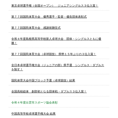
東京卓球選手権（全国オープン） ジュニアシングルス３位入賞！
第７７回国民体育大会 優秀選手・監督・優良団体表彰式
第７７回国民体育大会 感謝状贈呈式
令和４年度島根県高等学校新人卓球大会 団体・シングルスともに優
勝！
第７７回国民体育大会（卓球競技） 県勢１５年ぶりの３位入賞！
全日本卓球選手権大会（ジュニアの部）県予選 シングルス・ダブルス
を制す！
国民体育大会中国ブロック予選（卓球競技）結果
全国高校総体 創部初となる団体戦・ダブルス３位入賞！
令和４年度出雲市スポーツ協会表彰
中国高等学校卓球選手権大会 結果