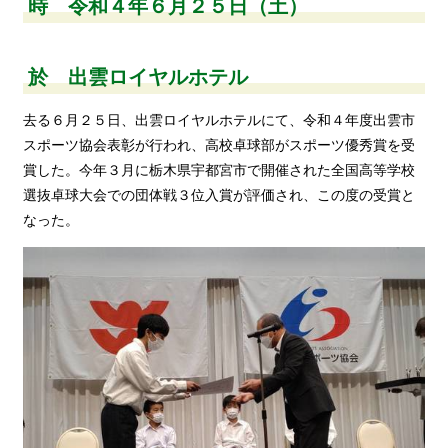
時 令和４年６月２５日（土）
於 出雲ロイヤルホテル
去る６月２５日、出雲ロイヤルホテルにて、令和４年度出雲市
スポーツ協会表彰が行われ、高校卓球部がスポーツ優秀賞を受
賞した。今年３月に栃木県宇都宮市で開催された全国高等学校
選抜卓球大会での団体戦３位入賞が評価され、この度の受賞と
なった。