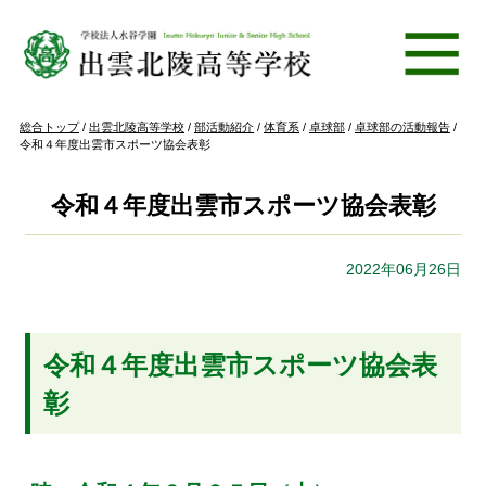
このページの本文へ
現
総合トップ
/
出雲北陵高等学校
/
部活動紹介
/
体育系
/
卓球部
/
卓球部の活動報告
/
在
令和４年度出雲市スポーツ協会表彰
の
位
置：
令和４年度出雲市スポーツ協会表彰
2022年06月26日
令和４年度出雲市スポーツ協会表
彰