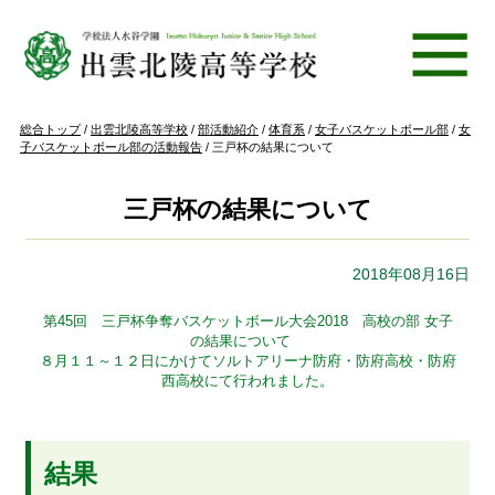
このページの本文へ
現
総合トップ
/
出雲北陵高等学校
/
部活動紹介
/
体育系
/
女子バスケットボール部
/
女
在
子バスケットボール部の活動報告
/
三戸杯の結果について
の
位
置：
三戸杯の結果について
2018年08月16日
第45回 三戸杯争奪バスケットボール大会2018 高校の部 女子
の結果について
８月１１～１２日にかけてソルトアリーナ防府・防府高校・防府
西高校にて行われました。
結果