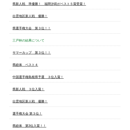
県新人戦 準優勝！ 福間汐莉がベスト５賞受賞！
出雲地区新人戦 優勝！
県選手権大会 第３位！！
三戸杯の結果について
サマーカップ 第３位！！
県総体 ベスト４
中国選手権島根県予選 ３位入賞！
県新人戦 ３位入賞！
出雲地区新人戦 優勝！
選手権大会 第３位！
県総体 第3位入賞！！