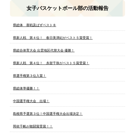
女子バスケットボール部の活動報告
県総体 善戦及ばずベスト８
県新人戦 第４位！ 春日美津紀がベスト５賞受賞！
県総合体育大会 出雲地区代替大会 優勝！
県新人戦 第４位！ 糸賀千珠がベスト５賞受賞！
県選手権第３位入賞！
県総体準優勝！！
中国選手権大会 出場！
島根県予選第３位！中国選手権大会出場決定！
岡依千帆が敢闘賞受賞！！