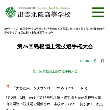
このページの本文へ
現
総合トップ
/
出雲北陵高等学校
/
部活動紹介
/
体育系
/
陸上競技部
/
陸上競技部の活
在
動報告
/
第75回島根陸上競技選手権大会
の
位
置：
第75回島根陸上競技選手権大会
2021年05月11日
第75回島根陸上競技選手権大会
「大会結果」をダウンロードする（PDF：49kB）
5月2日～3日にかけて第75回島根陸上選手権大会が島根県立浜
山公園陸上競技場で開催され、本校から7名の生徒が参加いたし
ました。