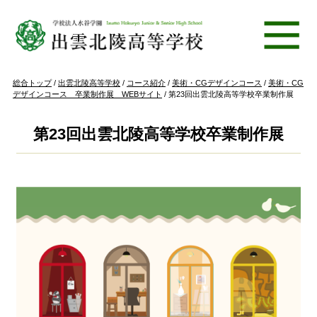
このページの本文へ
現
総合トップ
/
出雲北陵高等学校
/
コース紹介
/
美術・CGデザインコース
/
美術・CG
在
デザインコース 卒業制作展 WEBサイト
/
第23回出雲北陵高等学校卒業制作展
の
位
置：
第23回出雲北陵高等学校卒業制作展